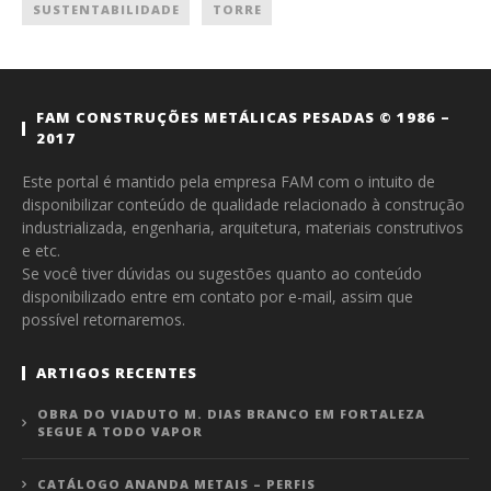
SUSTENTABILIDADE
TORRE
FAM CONSTRUÇÕES METÁLICAS PESADAS © 1986 –
2017
Este portal é mantido pela empresa FAM com o intuito de
disponibilizar conteúdo de qualidade relacionado à construção
industrializada, engenharia, arquitetura, materiais construtivos
e etc.
Se você tiver dúvidas ou sugestões quanto ao conteúdo
disponibilizado entre em contato por e-mail, assim que
possível retornaremos.
ARTIGOS RECENTES
OBRA DO VIADUTO M. DIAS BRANCO EM FORTALEZA
SEGUE A TODO VAPOR
CATÁLOGO ANANDA METAIS – PERFIS