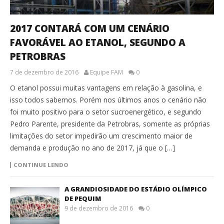
2017 CONTARÁ COM UM CENÁRIO
FAVORÁVEL AO ETANOL, SEGUNDO A
PETROBRAS
7 de dezembro de 2016
Equipe FAM
0
O etanol possui muitas vantagens em relação à gasolina, e
isso todos sabemos. Porém nos últimos anos o cenário não
foi muito positivo para o setor sucroenergético, e segundo
Pedro Parente, presidente da Petrobras, somente as próprias
limitações do setor impedirão um crescimento maior de
demanda e produção no ano de 2017, já que o […]
CONTINUE LENDO
A GRANDIOSIDADE DO ESTÁDIO OLÍMPICO
DE PEQUIM
9 de dezembro de 2016
0