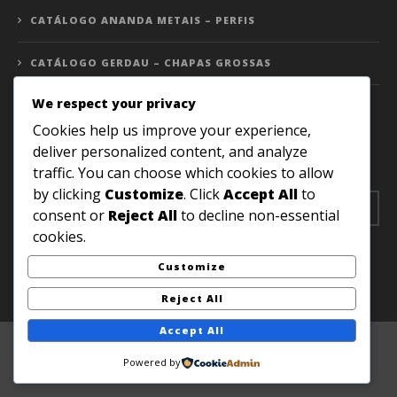
CATÁLOGO ANANDA METAIS – PERFIS
CATÁLOGO GERDAU – CHAPAS GROSSAS
We respect your privacy
RECEBA NOSSO CONTEÚDO POR EMAIL
Cookies help us improve your experience,
deliver personalized content, and analyze
Receba nossos artigos e notícias em sua caixa de e-mail!
traffic. You can choose which cookies to allow
by clicking
Customize
. Click
Accept All
to
consent or
Reject All
to decline non-essential
cookies.
Customize
Reject All
Accept All
FAM Construções Metálicas Pesadas
Powered by