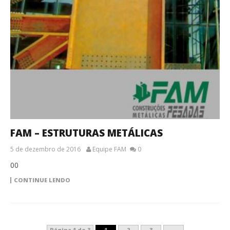
FAM – ESTRUTURAS METÁLICAS
5 de dezembro de 2016
Equipe FAM
0
00
CONTINUE LENDO
Página 1 de 3
1
2
3