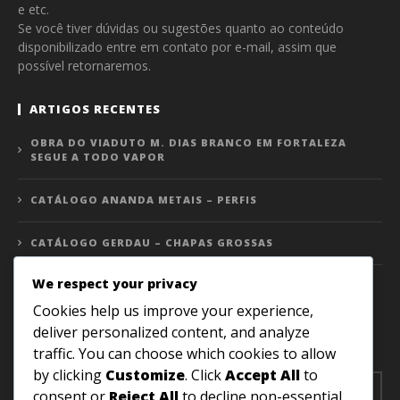
e etc.
Se você tiver dúvidas ou sugestões quanto ao conteúdo
disponibilizado entre em contato por e-mail, assim que
possível retornaremos.
ARTIGOS RECENTES
OBRA DO VIADUTO M. DIAS BRANCO EM FORTALEZA
SEGUE A TODO VAPOR
CATÁLOGO ANANDA METAIS – PERFIS
CATÁLOGO GERDAU – CHAPAS GROSSAS
We respect your privacy
RECEBA NOSSO CONTEÚDO POR EMAIL
Cookies help us improve your experience,
deliver personalized content, and analyze
Receba nossos artigos e notícias em sua caixa de e-mail!
traffic. You can choose which cookies to allow
by clicking
Customize
. Click
Accept All
to
consent or
Reject All
to decline non-essential