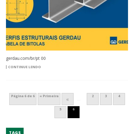
gerdau.com/br/pt 00
CONTINUE LENDO
Página 6 de 6
« Primeira
2
3
4
«
...
5
6
TAGS