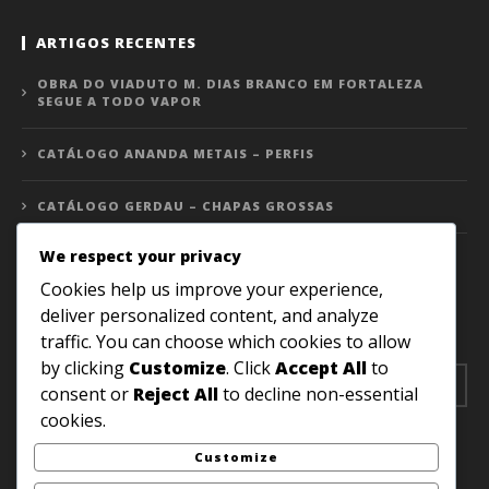
ARTIGOS RECENTES
OBRA DO VIADUTO M. DIAS BRANCO EM FORTALEZA
SEGUE A TODO VAPOR
CATÁLOGO ANANDA METAIS – PERFIS
CATÁLOGO GERDAU – CHAPAS GROSSAS
We respect your privacy
RECEBA NOSSO CONTEÚDO POR EMAIL
Cookies help us improve your experience,
deliver personalized content, and analyze
Receba nossos artigos e notícias em sua caixa de e-mail!
traffic. You can choose which cookies to allow
by clicking
Customize
. Click
Accept All
to
consent or
Reject All
to decline non-essential
cookies.
Customize