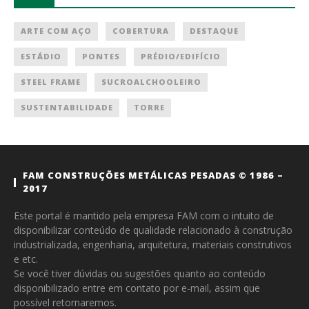
ARTE COM AÇO
COBERTURA
DESTAQUE
ESTÁDIO
PONTES
PRÉDIO/EDIFÍCIO
STEEL FRAME
SUCROALCHOOLEIRO
SUSTENTABILIDADE
TORRE
FAM CONSTRUÇÕES METÁLICAS PESADAS © 1986 –
2017
Este portal é mantido pela empresa FAM com o intuito de
disponibilizar conteúdo de qualidade relacionado à construção
industrializada, engenharia, arquitetura, materiais construtivos
e etc.
Se você tiver dúvidas ou sugestões quanto ao conteúdo
disponibilizado entre em contato por e-mail, assim que
possível retornaremos.