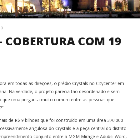
0
– COBERTURA COM 19
ra em todas as direções, o prédio Crystals no Citycenter em
ria. Na verdade, o projeto parecia tão desordenado e sem
do que uma pergunta muito comum entre as pessoas que
?”
ais de R$ 9 bilhões que foi construído em uma área 370.000
cessivamente angulosa do Crystals é a peça central do distrito
 VIADUTO M. DIAS
CATÁLOGO ANANDA METAIS -
C
 empreendimento conjunto entre a MGM Mirage e Adubsi Word,