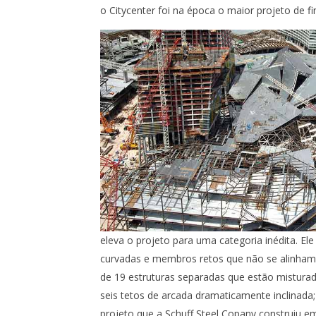
COM 19 SEÇÕES
BRANCO 
o Citycenter foi na época o maior projeto de 
TODO V
eleva o projeto para uma categoria inédita. El
curvadas e membros retos que não se alinham 
de 19 estruturas separadas que estão misturad
seis tetos de arcada dramaticamente inclinad
projeto que a Schuff Steel Copany construiu em