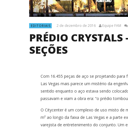
2 de dezembro de 2016
Equipe FAM
EDITORIAIS
PRÉDIO CRYSTALS 
SEÇÕES
Com 16.455 peças de aço se projetando para fo
Las Vegas mais parece um mistério da engenha
sentido enquanto o aço estava sendo coloca
passavam e viam a obra era: “o prédio tombou
O Citycenter é um complexo de uso misto de m
NOW VIEWING
m² ao longo da faixa de Las Vegas e a parte ex
PRÉDIO CRYSTALS – COBERTURA
OBRA DO
varejista de entretenimento do conjunto. Um