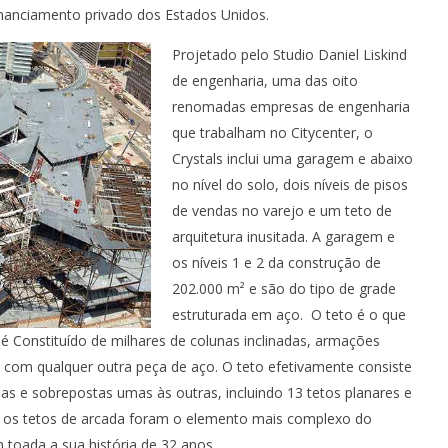
EM FORTALEZA SEGUE A
PERFIS
G
financiamento privado dos Estados Unidos.
APOR
Projetado pelo Studio Daniel Liskind
de engenharia, uma das oito
renomadas empresas de engenharia
que trabalham no Citycenter, o
Crystals inclui uma garagem e abaixo
no nível do solo, dois níveis de pisos
de vendas no varejo e um teto de
arquitetura inusitada. A garagem e
os níveis 1 e 2 da construção de
202.000 m² e são do tipo de grade
estruturada em aço. O teto é o que
e é Constituído de milhares de colunas inclinadas, armações
com qualquer outra peça de aço. O teto efetivamente consiste
as e sobrepostas umas às outras, incluindo 13 tetos planares e
a; os tetos de arcada foram o elemento mais complexo do
 toada a sua história de 32 anos.