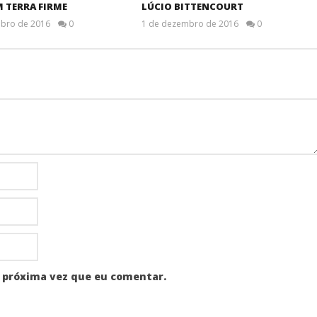
 TERRA FIRME
LÚCIO BITTENCOURT
bro de 2016
0
1 de dezembro de 2016
0
 próxima vez que eu comentar.