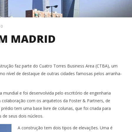
0
 EM MADRID
strução faz parte do Cuatro Torres Business Area (CTBA), um
o nível de destaque de outras cidades famosas pelos arranha-
 mundial e foi desenvolvida pelo escritório de engenharia
m colaboração com os arquitetos da Foster & Partners, de
prédio tem uma base livre de colunas, que foi criada para
 VIADUTO M. DIAS
CATÁLOGO ANANDA METAIS -
C
 de seus dois núcleos.
EM FORTALEZA SEGUE A
PERFIS
G
APOR
A construção tem dois tipos de elevações. Uma é