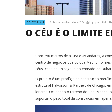
4 de dezembro de 2016
Equipe FAM
EDITORIAIS
O CÉU É O LIMITE
Com 250 metros de altura e 45 andares, a con
centro de negócios que coloca Madrid no mesm
céus, caso de Chicago, e do emirado de Dubai.
O projeto é um prodígio da construção metálica
estrutural Halvorson & Partner, de Chicago, e
NOW VIEWING
londres. Ocupando o terreno do Real Madrid, o 
O CÉU É O LIMITE EM MADRID
OBRA DO
suportar o peso total da construção em apenas
BRANCO 
TODO V