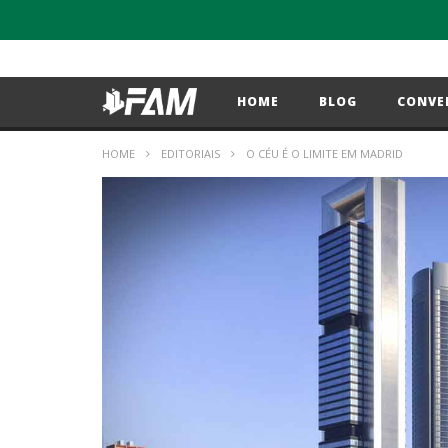
HOME
BLOG
CONVE
HOME
EDITORIAIS
O CÉU É O LIMITE EM MADRID