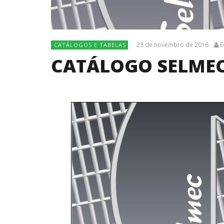
23 de novembro de 2016
E
CATÁLOGOS E TABELAS
CATÁLOGO SELMEC 
NOW VIEWING
CATÁLOGO SELMEC – GRADES DE
OBRA DO
PISO
BRANCO 
TODO V