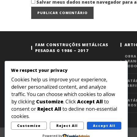
Salvar meus dados neste navegador para a
FAM CONSTRUÇÕES METÁLICAS
ARTI
PESADAS © 1986 – 2017
OBRA
BRAN
Este portal é mantido pela empresa
TODO
FAM com o intuito de disponibilizar
We respect your privacy
conteúdo de qualidade relacionado à
Cookies help us improve your experience,
CATÁ
construção industrializada, engenharia,
PERFI
deliver personalized content, and analyze
arquitetura, materiais construtivos e etc.
traffic. You can choose which cookies to allow
Se você tiver dúvidas ou sugestões
CATÁ
by clicking
Customize
. Click
Accept All
to
quanto ao conteúdo disponibilizado
GROS
entre em contato por e-mail, assim que
consent or
Reject All
to decline non-essential
possível retornaremos.
cookies.
Customize
Reject All
Accept All
Powered by