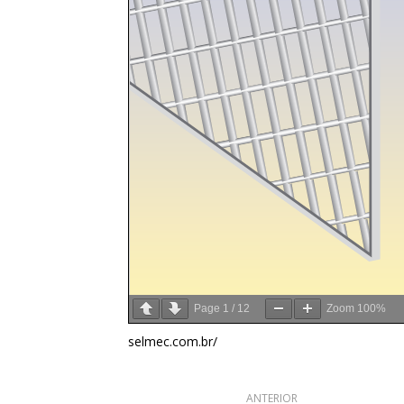
Page
1
/
12
Zoom
100%
selmec.com.br/
ANTERIOR