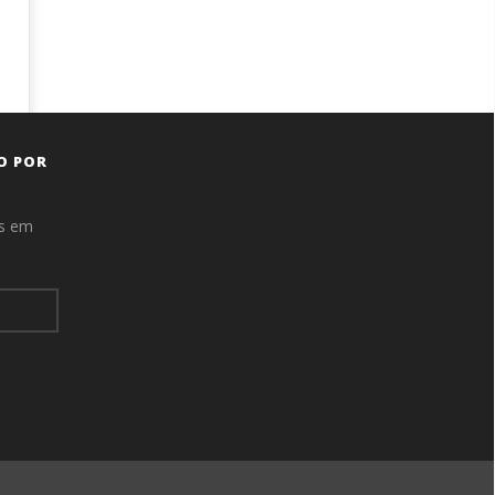
O POR
as em