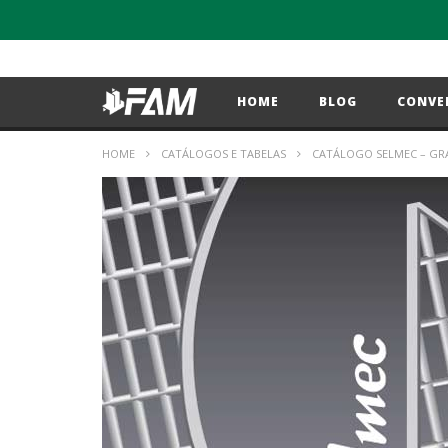
HOME
BLOG
CONVE
HOME
CATÁLOGOS E TABELAS
CATÁLOGO SELMEC – GRA