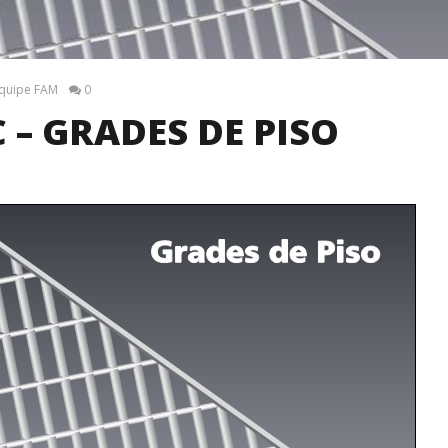
quipe FAM
0
– GRADES DE PISO
 VIADUTO M. DIAS
CATÁLOGO ANANDA METAIS -
C
EM FORTALEZA SEGUE A
PERFIS
G
APOR