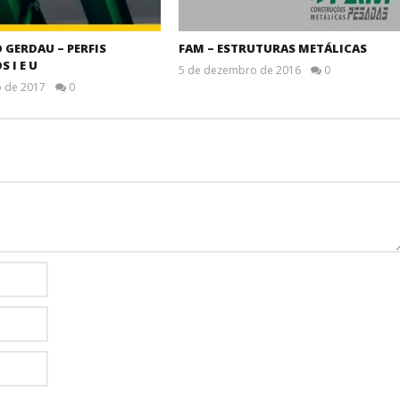
GERDAU – PERFIS
FAM – ESTRUTURAS METÁLICAS
 I E U
5 de dezembro de 2016
0
o de 2017
0